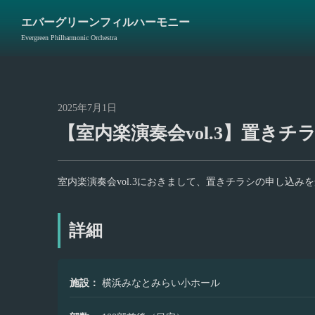
エバーグリーンフィルハーモニー
Evergreen Philharmonic Orchestra
2025
年
7
月
1
日
【室内楽演奏会vol.3】置き
室内楽演奏会vol.3におきまして、置きチラシの申し込み
詳細
施設：
横浜みなとみらい小ホール